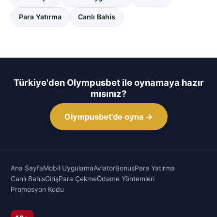
Para Yatırma
Canlı Bahis
Türkiye'den Olympusbet ile oynamaya hazır
mısınız?
Olympusbet'de oyna →
Ana Sayfa
Mobil Uygulama
Aviator
Bonus
Para Yatırma
Canlı Bahis
Giriş
Para Çekme
Ödeme Yöntemleri
Promosyon Kodu