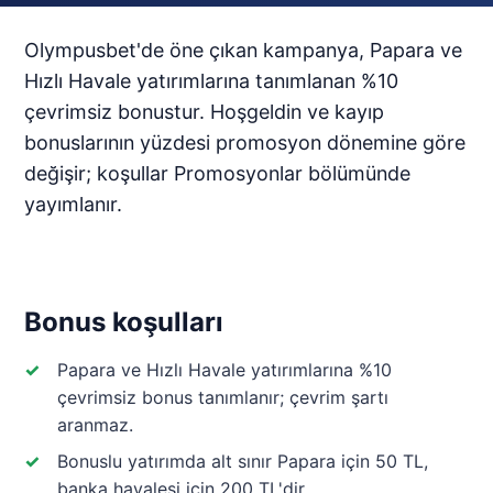
Olympusbet'de öne çıkan kampanya, Papara ve
Hızlı Havale yatırımlarına tanımlanan %10
çevrimsiz bonustur. Hoşgeldin ve kayıp
bonuslarının yüzdesi promosyon dönemine göre
değişir; koşullar Promosyonlar bölümünde
yayımlanır.
Bonus koşulları
Papara ve Hızlı Havale yatırımlarına %10
çevrimsiz bonus tanımlanır; çevrim şartı
aranmaz.
Bonuslu yatırımda alt sınır Papara için 50 TL,
banka havalesi için 200 TL'dir.